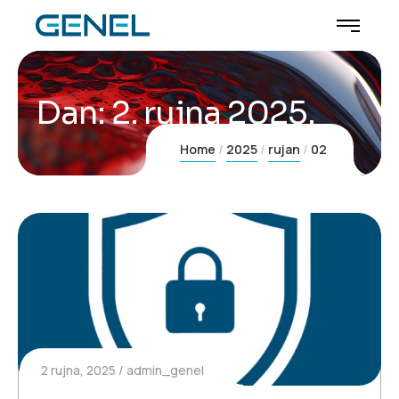
Dan:
2. rujna 2025.
Home
2025
rujan
02
2 rujna, 2025
admin_genel