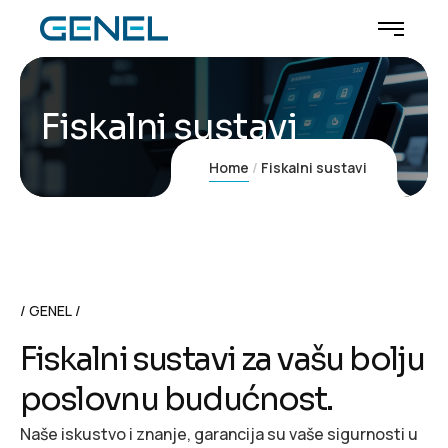
Fiskalni sustavi
Home
Fiskalni sustavi
GENEL
F
i
s
k
a
l
n
i
s
u
s
t
a
v
i
z
a
v
a
š
u
b
o
l
j
u
p
o
s
l
o
v
n
u
b
u
d
u
ć
n
o
s
t
.
Naše iskustvo i znanje, garancija su vaše sigurnosti u