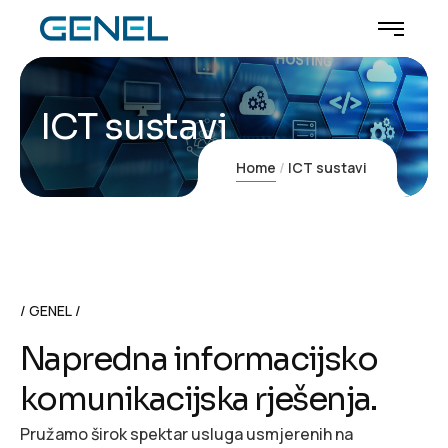
ICT sustavi
Home
ICT sustavi
GENEL
N
a
p
r
e
d
n
a
i
n
f
o
r
m
a
c
i
j
s
k
o
k
o
m
u
n
i
k
a
c
i
j
s
k
a
r
j
e
š
e
n
j
a
.
Pružamo širok spektar usluga usmjerenih na