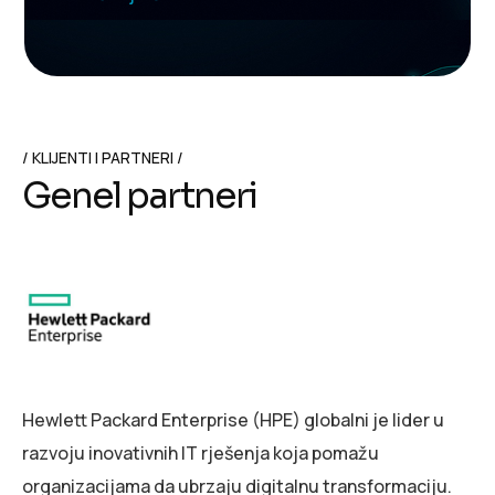
KLIJENTI I PARTNERI
G
e
n
e
l
p
a
r
t
n
e
r
i
Hewlett Packard Enterprise (HPE) globalni je lider u
razvoju inovativnih IT rješenja koja pomažu
organizacijama da ubrzaju digitalnu transformaciju.